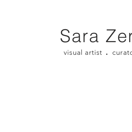
Sara Ze
.
visual artist
curat