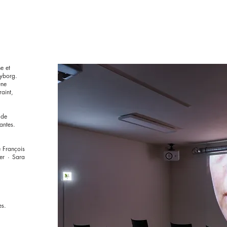
e et
yborg.
une
raint,
 de
antes.
e François
ier · Sara
les.