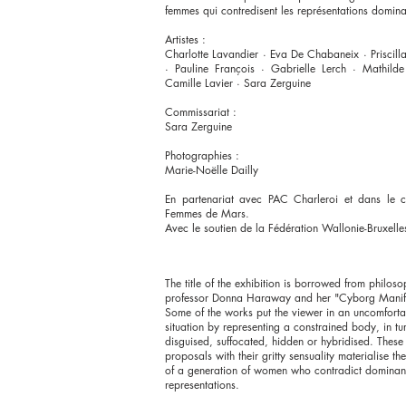
femmes qui contredisent les représentations domina
Artistes :
Charlotte Lavandier · Eva De Chabaneix · Priscill
· Pauline François · Gabrielle Lerch · Mathild
Camille Lavier · Sara Zerguine
Commissariat :
Sara Zerguine
Photographies :
Marie-Noëlle Dailly
En partenariat avec PAC Charleroi et dans le 
Femmes de Mars.
Avec le soutien de la Fédération Wallonie-Bruxell
The title of the exhibition is borrowed from philos
professor Donna Haraway and her "Cyborg Manif
Some of the works put the viewer in an uncomforta
situation by representing a constrained body, in tu
disguised, suffocated, hidden or hybridised. These 
proposals with their gritty sensuality materialise the
of a generation of women who contradict dominan
representations.