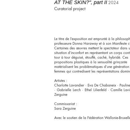
AT THE SKIN?", part II
2024
Curatorial project
Le titre de l’exposition est emprunté à la philosoph
professeure Donna Haraway et à son Manifeste c
Certaines des œuvres mettent le spectateur dans 
situation d’inconfort en représentant un corps cont
tour à tour déguisé, étouffé, caché, hybridé. Ces
propositions plastiques à la sensualité grinçante
matérialisent les problématiques d’une génération
femmes qui contredisent les représentations domin
Artistes :
Charlotte Lavandier · Eva De Chabaneix · Paulin
· Gabrielle Lerch · Ethel Lilienfeld · Camille Lav
Zerguine
Commissariat :
Sara Zerguine
Avec le soutien de la Fédération Wallonie-Bruxel