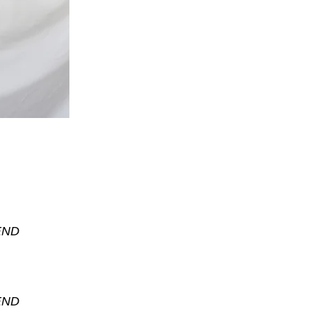
END
END