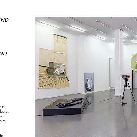
END
END
 et
yborg.
ne
aint,
de