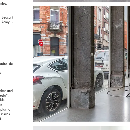
ntes.
a Beccari
e Remy ·
cadre de
es.
opher and
esto".
ble
rn
plastic
 issues
t