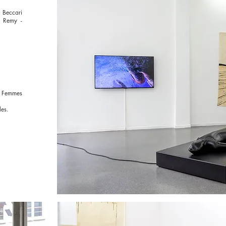
a Beccari
e Remy -
f Femmes
les.